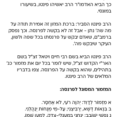
כך הביא האדמו"ר הרב יאשיהו פינטו, בשיעורו
במונסי.
הרב פינטו הסביר: ברכת המזון זה אמירת תודה על
מה שה' נתן - אבל זה לא בקשה לפרנסה. וכך נפסק
ברמב"ם, שאדם יבקש על פרנסתו בכל שפה ולשון,
העיקר שיבקש מה'.
הרב פינטו הביא בשם רבי חיים ויטאל זצ"ל בשם
האר"י הקדוש זצ"ל, שיש לומר בכל יום את מזמור כג'
בתהילים, שהוא בקשה על הפרנסה. צפו בדבריו
המלאים של הרב פינטו.
המזמור המסוגל לפרנסה:
א מִזְמוֹר לְדָוִד: יְהוָה רֹעִי, לֹא אֶחְסָר.
ב בִּנְאוֹת דֶּשֶׁא, יַרְבִּיצֵנִי; עַל-מֵי מְנֻחוֹת יְנַהֲלֵנִי.
ג נַפְשִׁי יְשׁוֹבֵב; יַנְחֵנִי בְמַעְגְּלֵי-צֶדֶק, לְמַעַן שְׁמוֹ.