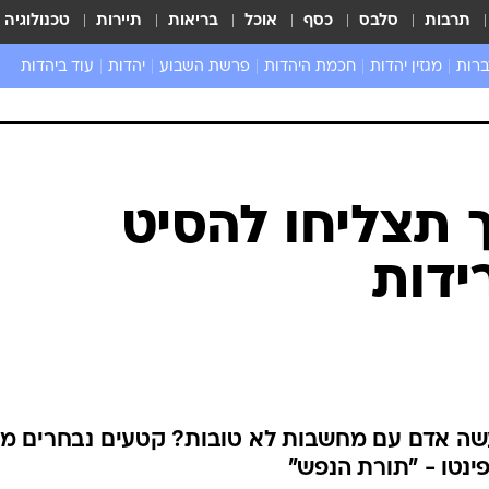
תרבות
סלבס
כסף
אוכל
בריאות
תיירות
טכנולוגיה
ברות
מגזין יהדות
חכמת היהדות
פרשת השבוע
יהדות
עוד ביהדות
שאל את הרב
ך תצליחו להסיט
דות
עשה אדם עם מחשבות לא טובות? קטעים נבחרים מת
ינטו - "תורת הנפש"