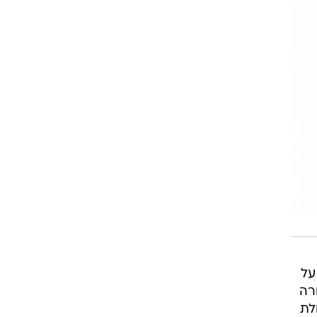
על
ורה
לת