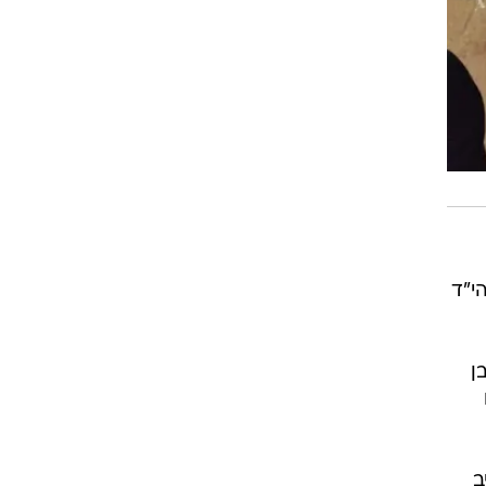
י"ד
ן
ב