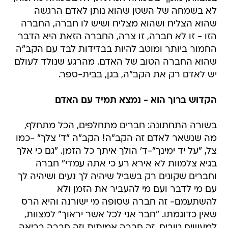
לא בשמחה של השטן שהוא נותן לאדם הרגשה
שהוא הצליח ושהוא מצליח ושיש לו חברה, החברה
הזו - זו לא חברה, זו צרה, החברה הזאת היא הדבר
החמור ביותר ומוטב להיות בבדידות לבד עם הקב"ה
שהוא החברה הטוב של האדם. מהרגע שנולד לעולם
יש לאדם רק את הקב"ה, בגן, בבית-ספר.
הקדוש ברוך הוא - נמצא תמיד עם האדם
בשורה התחתונה: חברים מתחלפים, הכל מתחלף,
מה שנשאר לאדם זה הקב"ה! הקב"ה "ד' צלך" -כמו
צל, "על יד ימינך"-ד' הולך איתך כל הזמן. "גם כי אלך
בגיא צלמוות לא אירא רע כי אתה עמדי" חברה
וחברים שקונים רק בשביל שיהיה לך נעים ושיהיה לך
עם מי לדבר ועם מי להעביר את הזמן ולא
להשתעמם- זה חברה שסופה מי ישורנה והיא הרס
שאין כדוגמתו. "חבר אני לכל אשר יראוך" למצוות,
למעשים טובים, זה חברה אמיתית וזה חברה בריאה