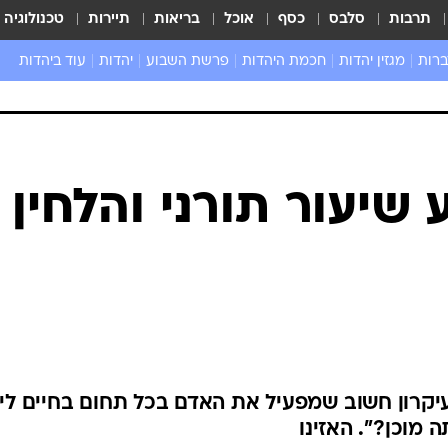
תרבות
סלבס
כסף
אוכל
בריאות
תיירות
טכנולוגיה
ברות
מגזין יהדות
חכמת היהדות
פרשת השבוע
יהדות
עוד ביהדות
שאל את הרב
יעור תורני והלחין
יקרון חשוב שמפעיל את האדם בכל תחום בחיים ליו
 מוכן?". האזינו