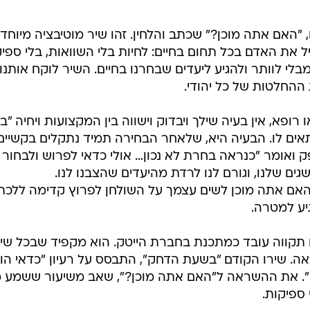
 "האם אתה מוכן?" שכתב והלחין. זהו שיר מוטיבציה מיוחד,
ל את האדם בכל תחום בחיים: לחיות בלי השוואות, בלי ספיק
לי לוותר ולהגיע ליעדים שבחרנו בחיים. השיר לוקח אותנו
ההחלטות של כל יהודי.
ופא, אין בעיה שילך ויבדוק וישווה בין המקצועות ויחיה "
ים לו. הבעיה היא, שלאחר הבחירה תמיד נתקלים בקשיים
ספק ואומר "כנראה בחרת לא נכון… אולי כדאי לפרוש ולבחור
ם שלנו, וגורם לנו לרדת מהיעדים שהצבנו לנו.
"האם אתה מוכן לשים עצמך על השולחן לפרוץ קדימה ללכת
יע למטרה.
תקווה עובד כמתכנת בחברת הייטק. הוא מקפיד שבכל שי
ה. שירו הקודם "בשעת הדחק", התבסס על רעיון "כדאי הו
ק". את ההשראה ל"האם אתה מוכן?", שאב משיעור ששמע מ
 ספיקות.