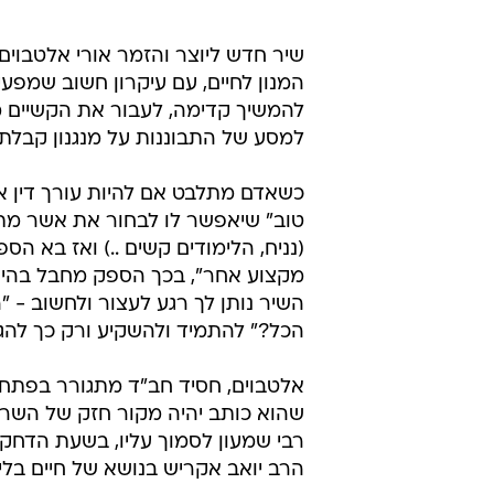
שיר חדש ליוצר והזמר אורי אלטבוים,
המנון לחיים, עם עיקרון חשוב שמפעי
להמשיך קדימה, לעבור את הקשיים מב
למסע של התבוננות על מנגנון קבלת 
כשאדם מתלבט אם להיות עורך דין או ר
טוב" שיאפשר לו לבחור את אשר מתא
(נניח, הלימודים קשים ..) ואז בא ה
מקצוע אחר", בכך הספק מחבל בהישגי
השיר נותן לך רגע לעצור ולחשוב - 
הכל?" להתמיד ולהשקיע ורק כך להג
אלטבוים, חסיד חב"ד מתגורר בפתח 
שהוא כותב יהיה מקור חזק של השרא
רבי שמעון לסמוך עליו, בשעת הדח
הרב יואב אקריש בנושא של חיים בלי