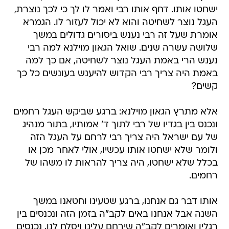
ישחטו אותו. דחף אותו רבי ואמר לו לך כי לכך נוצרת,
העגל נוצר לשחיטה והוא לא יכול לעזור לו. הגמרא
אומרת שעל זה רבי נענש ביסורים גדולים במשך
שלושה עשרה שנים. שואל הגאון מוילנא למה רבי
נענש הרי באמת העגל נוצר לשחיטה, אם כך למה
באמת היה צריך רבי הקדוש להיענש בעונשים כל כך
קשים?
אלא מתרץ הגאון מוילנא: ברגע שביקש העגל רחמים
ונכנס בין בגדיו של רבי לתוך ד' אמותיו, בתור מנהיג
של עם ישראל היה צריך רבי לרחם על העגל הזה
ולומר שלא ישחטו אותו עכשיו, אולי לאחר מכן או
בכלל שלא ישחטו, היה צריך להראות לו משהו של
רחמים.
אותו דבר גם אנחנו, ברגע שטעינו וחטאנו במשך
השנה אבל אנחנו באים לקב"ה בזמן הזה ונכנסים בין
רגליו ואומרים לקב"ה שירחם עלינו ויסלח לנו, נכנסים