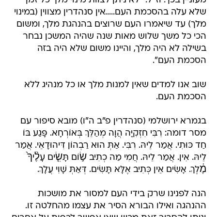
מעוניין בכך. וז"ל: "לא ניתן לצוות מינוי מלך כל זמן
שלא עלה בהסכמת העם.....אין סנהדרין מצווין (במינוי
מלך) עד שיאמרו העם שרוצים בהנהגת מלך, ומשום
הכי כל משך שלוש מאות שנה שהיה המשכן נבחר
בשילה לא היה מלך, והיינו משום שלא היה בזה
הסכמת העם".
שוב אנו למדים שאין למנות מלך או כל מנהיג ללא
הסכמת העם.
בגמרא ירושלמי (סנהדרין פ"ב ה"ו) מובא סיפור עם
מסר דומה: רִבִּי חִזְקִיָּה הֲוָה מְהַלֵּךְ בְּאוֹרְחָא. פָּגַע בּוֹ
חַד כּוּתִי. אֲמַר לֵיהּ. רִבִּי. אַתְּ הוּא רַבְהוֹן דִּיהוּדָאֵי. אֲמַר
לֵיהּ. אִין. אֲמַר לֵיהּ. חֲמִי מַה כְתִיב שׂ֣וֹם תָּשִׂ֤ים עָלֶ֨יךָ֙
מֶ֔לֶךְ. אָשִׂים אֵין כְּתִיב אֶלָּא תָּשִׂים. דְּאַתְּ שָׁוִי עֲלָךְ.
הנה לפנינו שרק בידי העם למסור את מושכות
ההנהגה ואילו הבורא הסיר את עצמו מהחלטה זו.