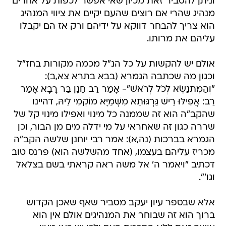
וניתן להסביר זאת מכיון שאי אפשר לכפות על אחרים
מנהיג שהרי אם רוצים שהעם יקיים את ציווי המנהיג
הוא צריך להבחר דווקא על ידיהם ורק אז הם יקבלו
עליהם את מרותו.
אולם יש להקשות על כל הנ"ל מכמה מקורות בחז"ל
וכגון מה שכתבה הגמרא (בבא בתרא צא,ב):
"וְהַמִּתְנַשֵּׂא לְכֹל לְרֹאשׁ"- אָמַר רַב חָנָן בַּר רָבָא אָמַר
רַב: אֲפִילּוּ רֵישׁ גַּרְגּוּתָא מִשְּׁמַיָּא מוֹקְמִי לֵיהּ, דהיינו
שהקב"ה הוא זה שממנה כל מינוי ואפילו מינוי קל של
שררה כגון זה שאחראי על מי ידלה מים מן הבור, וכן
הגמרא בברכות (נה,א): אמר רבי יוחנן שלשה הקב"ה
מכריז עליהם בעצמו, (אחד מהשלשה הוא) פרנס טוב
דכתיב "ויאמר ה' אל משה ראה קראתי בשם בצלאל
וגו'".
אלא שבספר עיון יעקב מסביר שאף שאכן הקדוש
ברוך הוא זה שבוחר את המנהיגים אולם אין הוא