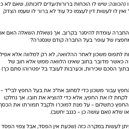
(הכוונה: שיש לו הוכחות ברורות/עדים לזכותו), שאם לא כן
' ואין לו לעשות דין לעצמו כל עוד לא ברור לו שעמו הצדק
והחברה עומדת להיסגר בקרוב. אך נשאלת השאלה האם אכ
מחפציו של עופר בעל החברה קודם שנסגרה?
רות לתפוס משכון לאחר ההלוואה, לא רק למלווה אלא אפילו
ה כאשר מדובר בחוב שאינו הלוואה ממש אלא חוב של
 בתוך הסכם שכירות, וכערבות לעובד בל יפטרוהו סתם כך) 
 החפץ עבור משכון כדי לסחוב אח"כ את בעל החפץ לבי"ד -
ן לקחת לו את החפץ, אלא כדי להוציא את חובו. אך נחלקו
החפץ כתשלום - על מנת למוכרו ולקבל תמורתו את הכסף
ו שלא (ואם עושה כן - כגנב יחשב).
יתן לעשות במקרה כזה (שכעת אין הפסד, אבל צפוי הפסד