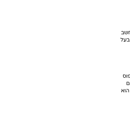
חשב
בעל
וס
ם
הוא