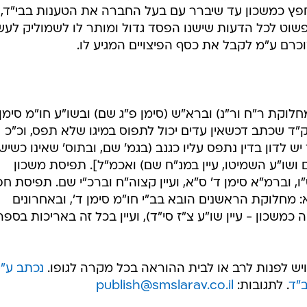
פץ כמשכון עד שיברר עם בעל החברה את הטענות בבי"ד, 
פשוט לכל הדעות שישנו הפסד גדול ומותר לו לשמוליק לעש
רם ע"מ לקבל את כסף הפיצויים המגיע לו.
מחלוקת ר"ח ור"נ) וברא"ש (סימן פ"ג שם) ובשו"ע חו"מ סימן 
ק"ד שכתב דכשאין עדים יכול לתפוס במיגו שלא תפס, וכ"כ
 לדון בדין נתפס עליו כגנב (בגמ' שם, ובתוס' שאינו כשיש
ושו"ע השמיטו, עיין במנ"ח שם) ואכמ"ל]. תפיסת משכון
"ו, וברמ"א סימן ד' ס"א, ועיין קצוה"ח וברכ"י שם. תפיסת ח
א: מחלוקת הראשנים הובא בב"י חו"מ סימן ד', ובאחרונים
משכון - עיין שו"ע צ"ז סי"ד), ועיין בכל זה באריכות בספר
יש לפנות לרב או לבית ההוראה בכל מקרה לגופו.
נכתב ע"י
ב"ד
. לתגובות:
publish@smslarav.co.il