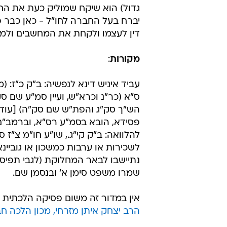
גדול) הוא שיקח שמוליק כעת את הח
יברח בעל החברה לחו"ל - כאן כבר 
דין לעצמו ולקחת את המחשבים ולמוכ
מקורות
:
עביד איניש דינא לנפשיה: ב"ק כ"ז: (
ס"א (כר"נ וכרא"ש, ועיין סמ"ע שם ס
הש"ך סק"ג והפת"ש שם סק"ה) [עוד יש
פסידא, הובא בסמ"ע רס"א, וברמב"ם 
להלוואה: ב"ק קי"ג., שו"ע חו"מ צ"ז ס
לשכירות או ערבות כמשכון או גוביינ
נתיישבו לבאר המחלוקת (לגבי תפיסה כ
שמרו משפט סימן א' ובנסמן שם.
אין במדור זה משום פסיקה הלכתית ו
הרב יצחק איתן מזרחי, מכון הלכה ח