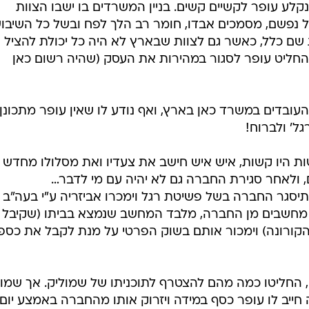
לע עופר לקשיים קשים. בניין המשרדים בו ישבו הצוות
ל נפשם, מסמכים אבדו, חומר רב הלך לפח ובשל כל השיבו
 שם כלל, כאשר גם לצוות שבארץ לא היה כל יכולת להציל 
חליט עופר לסגור במהירות את העסק (שהיה רשום כאן
עובדים במשרד כאן בארץ, ואף נודע לו שאין עופר מתכונן
גל' ולברוח!
ת היו קשות, איש איש חישב את צעדיו ואת מסלולו מחדש
ם, ולאחר סגירת החברה גם לא יהיה עם מי לדבר…
יסגר החברה בשל פשיטת רגל וימכרו אביזריה ע"י בעה"ב 
ר מחשבים מן החברה, מלבד המחשב שנמצא בביתו (שקיבל
ורונה) וימכור אותם בשוק הפרטי על מנת לקבל את כספו
החליטו כמה מהם להצטרף לתוכניתו של שמוליק. אך שמול
 חייב לו עופר כסף במידה ויזרוק אותו מהחברה באמצע יום