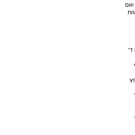
ואם
ות
ד'
פץ