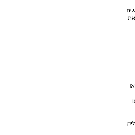
שים
את
או
יק