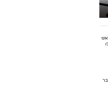
ראש
ו
בר