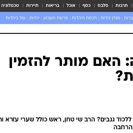
תרבות
סלבס
כסף
אוכל
בריאות
תיירות
טכנולוגיה
ברות
מגזין יהדות
חכמת היהדות
פרשת השבוע
יהדות
עוד ביהדות
שאל את הרב
 האם מותר להזמין
?
לכוד גנבים? הרב שי טחן, ראש כולל שערי עזרא ו
בהרחבה