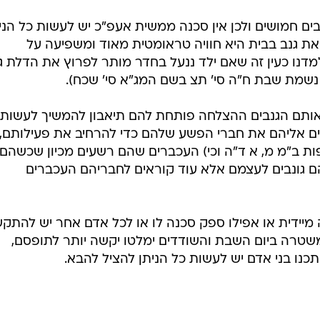
בים חמושים ולכן אין סכנה ממשית אעפ"כ יש לעשות כל הני
ת גנב בבית היא חוויה טראומטית מאוד ומשפיעה על
מדנו כעין זה שאם ילד ננעל בחדר מותר לפרוץ את הדלת ג
ה נשמת שבת ח"ה סי' תצ בשם המג"א סי' שכח).
אותם הגנבים ההצלחה פותחת להם תיאבון להמשיך לעשות
פים אליהם את חברי הפשע שלהם כדי להרחיב את פעילותם,
 ב"מ מ, א ד"ה וכי) העכברים שהם רשעים מכיון שכשהם
ם גונבים לעצמם אלא עוד קוראים לחבריהם העכברים
 מיידית או אפילו ספק סכנה לו או לכל אדם אחר יש להתק
שטרה ביום השבת והשודדים ימלטו יקשה יותר לתופסם,
כנו בני אדם יש לעשות כל הניתן להציל להבא.