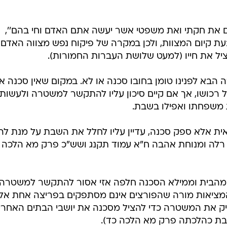
תם את חקתי ואת משפטי אשר יעשה אתם האדם וחי בהם'',
ת קיום המצוות, ולכן במקרה של פיקוח נפש מצווה האדם
יל את חייו (למעט שלושת העברות החמורות).
 הבא לפנינו טומן בחובו סכנה או לא. במקום שאין סכנה א
רכושו, אך אם קיים סיכון עליו להתקשר למשטרה ולעשות 
 משפחתו ואפילו בשבת.
ודאית אלא ספק סכנה, עדיין עליו לחלל את השבת על מנת להג
ד רלה ומנוחת אהבה ח"א עמוד תקנג ושש"כ פרק מא הלכה 
 מהבית וממילא הסכנה חלפה אזי אסור להתקשר למשטרה
המציאות מורה שהפורצים אינם מסתפקים בפריצה אחת אל
יק את המשטרה כדי להציל מסכנה את יושבי הבתים האחרי
בת כהלכתה פרק מא הלכה כד).