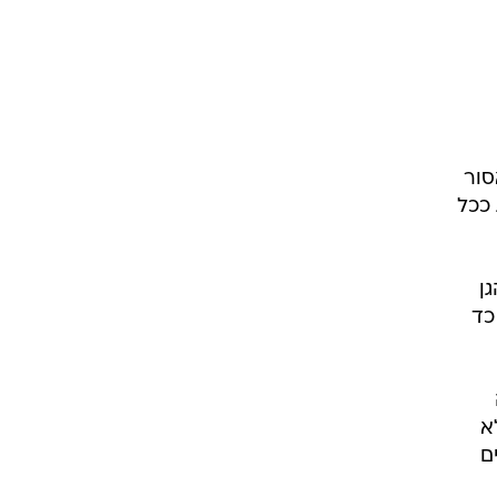
סור
ככל
ן
כד
א
ם