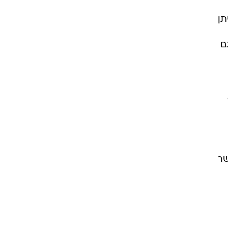
תן
ם
שר