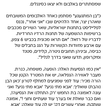
שמסתתרים באלבום ולא יצאו כסינגלים.
כ"בן המתגעגע" מסתמן כאחד האלבומים המשובחים
שאהרן יצר, אחד הלהיטים שבו "אני אחר", נכנס
לפלייליסט בתחנות ישראליות, שאר השירים מככבים
ברשימות ההשמעה של תחנות הרדיו החרדיות.
לדבריו של רזאל: "אם תראו מכונית בכביש 6 צפון,
עם ארבע מזוודות הקשורות על הגג בחבלים של
כביסה, וביניהן תחובים גיטרה, קלידים, סטנד
ומיקרופון, תדעו שאני בדרך לגליל".
"אין כמו הנסיעות האלה: הופעה, משפחה, כנרת.
מעבר לאווירה הנפלאה, יש את המטרד הקטן שכל
הורה מכיר: עוד לפני שמגיעים למחלף לטרון 'כאן הבן
(והבת) שואלין': 'אבא מתי נגיע? 'אבא מתי נגיע? ואני
עונה לאמונה בת החמש 'רק התחלנו את הנסיעה!,
ואם כבר שאלת אז בערך עוד שעתיים וחצי !", אמונה
שותקת, ואחרי עשרים דק' יש לה עוד שאלה: 'אבא