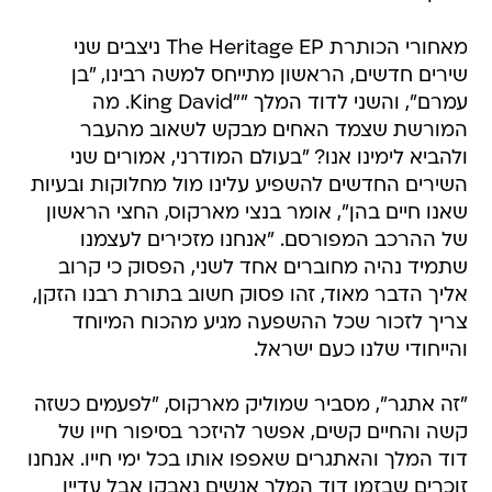
מאחורי הכותרת The Heritage EP ניצבים שני
שירים חדשים, הראשון מתייחס למשה רבינו, "בן
עמרם", והשני לדוד המלך ""King David. מה
המורשת שצמד האחים מבקש לשאוב מהעבר
ולהביא לימינו אנו? "בעולם המודרני, אמורים שני
השירים החדשים להשפיע עלינו מול מחלוקות ובעיות
שאנו חיים בהן", אומר בנצי מארקוס, החצי הראשון
של ההרכב המפורסם. "אנחנו מזכירים לעצמנו
שתמיד נהיה מחוברים אחד לשני, הפסוק כי קרוב
אליך הדבר מאוד, זהו פסוק חשוב בתורת רבנו הזקן,
צריך לזכור שכל ההשפעה מגיע מהכוח המיוחד
והייחודי שלנו כעם ישראל.
"זה אתגר", מסביר שמוליק מארקוס, "לפעמים כשזה
קשה והחיים קשים, אפשר להיזכר בסיפור חייו של
דוד המלך והאתגרים שאפפו אותו בכל ימי חייו. אנחנו
זוכרים שבזמן דוד המלך אנשים נאבקו אבל עדיין