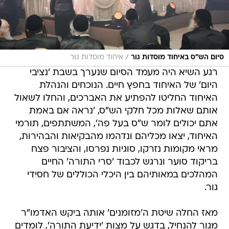
/
סיום הש"ס באיחוד מוסדות גור
איחוד מוסדות גור
רגע השיא היה מעמד הסיום שנערך בשבת 'נציבי
היום' של האיחוד בחפץ חיים. הנוכחים והנהלת
האיחוד החליטו להפתיע את האברכים, והחלו לשאול
אותם שאלות מכל חלקי הש"ס, 'נראה אם באמת
אתם יכולים לומר ש"ס בעל פה', המשתתפים, תורמי
האיחוד, יצאו מכליהם ונדהמו מהבקיאות והבהירות,
מראי מקומות נזרקו, סוגיות נפרסו, והציבור פצח
בריקוד סוער ונרגש לכבוד 'סרי התורה' החיים
המהלכים במאותיהם בין היכלי הכוללים של חסידי
גור.
מאז החלה שיטת ה'מזומנים' אותה ביקש האדמו"ר
מגור להנחיל, בדגש על מצות 'ידיעת התורה', לומדים