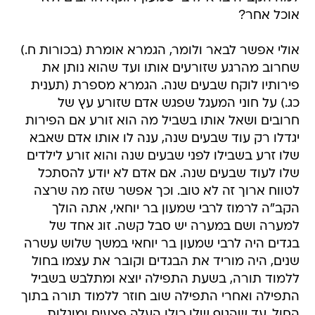
אוכל אחר?
אולי אפשר לבאר ולומר, הגמרא אומרת (בכורות ח.)
שחרוב מהרגע שזורעים אותו ועד שהוא נותן את
פירותיו לוקח שבעים שנה. הגמרא מספרת (תענית
כג.) על חוני המעגל שפגש אדם שזורע עץ של
חרובים ושאל אותו בשביל מה הוא זורע אם הפירות
יגדלו רק עוד שבעים שנה, ענה לו אותו אדם שאבא
שלו זרע בשבילו לפני שבעים שנה והוא זורע לילדים
שלו לעוד שבעים שנה. אם אדם לא יודע להסתכל
לטווח ארוך זה לא טוב. וכך אפשר שזה מה שרצה
הקב"ה לרמוז לרבי שמעון בר יוחאי, אתה הולך
למערה ושם במערה יש סבל קשה. זוג אחד של
בגדים היה לרבי שמעון בר יוחאי במשך שלוש עשרה
שנים, היה מוריד את הבגדים וקובר את עצמו בחול
ללמוד תורה, בשעת התפילה יוצא ומתלבש בשביל
התפילה ואחרי התפילה שוב חוזר ללמוד תורה בתוך
החול, עד שהגוף שלו כולו העלה פצעים ומוגלות,