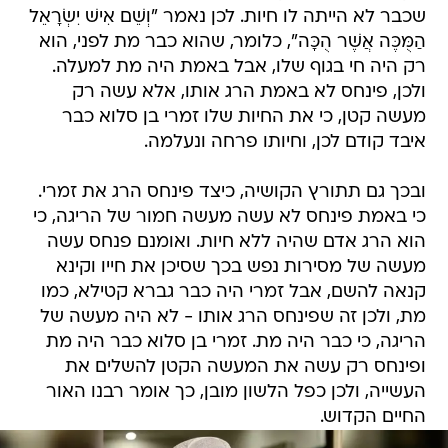
שכבר לא הייתה לו חיות. לכן נאמר "וְשֵׁם אִישׁ יִשְׂרָאֵל
הַמֻּכֶּה אֲשֶׁר הֻכָּה", כלומר, שהוא כבר מת לפני, הוא
רק היה חי בגוף שלו, אבל באמת היה מת למעלה.
ולכן, פינחס לא באמת הרג אותו, אלא עשה רק
מעשה קטן, כי את החיות שלו זמרי בן סלוא כבר
איבד קודם לכן, וחיותו פרחה ונעלמה.
ובכך גם תתורץ הקושיה, כיצד פינחס הרג את זמרי.
כי באמת פינחס לא עשה מעשה חמור של הריגה, כי
הוא הרג אדם שהיה ללא חיות. ואומנם פנחס עשה
מעשה של מסירות נפש בכך שסיכן את חייו וקינא
קנאה להשם, אבל זמרי היה כבר גברא קטילא, כמו
מת, ולכן זה שפינחס הרג אותו - לא היה מעשה של
הריגה, כי כבר היה מת. זמרי בן סלוא כבר היה מת
ופינחס רק עשה את המעשה הקטן להשלים את
העשייה, ולכן כפל הלשון מובן, כך אומר רבנו האור
החיים הקדוש.