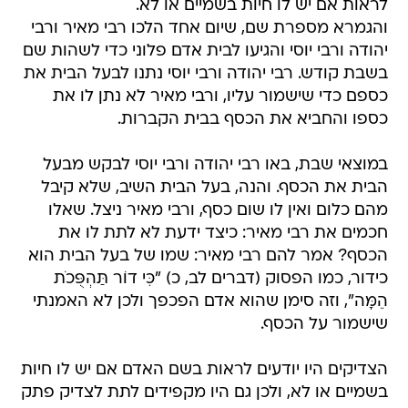
לראות אם יש לו חיות בשמיים או לא.
והגמרא מספרת שם, שיום אחד הלכו רבי מאיר ורבי
יהודה ורבי יוסי והגיעו לבית אדם פלוני כדי לשהות שם
בשבת קודש. רבי יהודה ורבי יוסי נתנו לבעל הבית את
כספם כדי שישמור עליו, ורבי מאיר לא נתן לו את
כספו והחביא את הכסף בבית הקברות.
במוצאי שבת, באו רבי יהודה ורבי יוסי לבקש מבעל
הבית את הכסף. והנה, בעל הבית השיב, שלא קיבל
מהם כלום ואין לו שום כסף, ורבי מאיר ניצל. שאלו
חכמים את רבי מאיר: כיצד ידעת לא לתת לו את
הכסף? אמר להם רבי מאיר: שמו של בעל הבית הוא
כידור, כמו הפסוק (דברים לב, כ) "כִּי דוֹר תַּהְפֻּכֹת
הֵמָּה", וזה סימן שהוא אדם הפכפך ולכן לא האמנתי
שישמור על הכסף.
הצדיקים היו יודעים לראות בשם האדם אם יש לו חיות
בשמיים או לא, ולכן גם היו מקפידים לתת לצדיק פתק