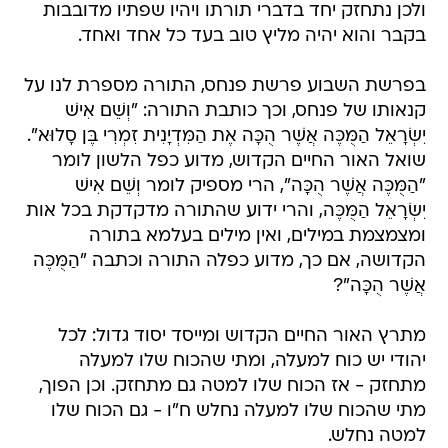
ולכן נתחזק יחד בדברי תורתו ויהיו שפתיו מדובבות
בקבר והוא יהיה מליץ טוב בעד כל אחד ואחד.
בפרשת השבוע פרשת פנחס, התורה מספרת לנו על
קנאותו של פנחס, וכך כותבת התורה: "וְשֵׁם אִישׁ
יִשְׂרָאֵל הַמֻּכֶּה אֲשֶׁר הֻכָּה אֶת הַמִּדְיָנִית זִמְרִי בֶּן סָלוּא".
שואל האור החיים הקדוש, מדוע כפל הלשון לומר
"הַמֻּכֶּה אֲשֶׁר הֻכָּה", הרי מספיק לומר וְשֵׁם אִישׁ
יִשְׂרָאֵל הַמֻּכֶּה, והרי ידוע שהתורה מדקדקת בכל אות
ומצמצמת במילים, ואין מילים בעלמא בתורה
הקדושה, אם כך, מדוע כפלה התורה וכתבה "הַמֻּכֶּה
אֲשֶׁר הֻכָּה"?
מתרץ האור החיים הקדוש ומייסד יסוד גדול: לכל
יהודי יש כוח למעלה, ומתי שהכוח שלו למעלה
מתחזק - אז הכוח שלו למטה גם מתחזק. וכן הפוך,
מתי שהכוח שלו למעלה נחלש ח"ו - גם הכוח שלו
למטה נחלש.