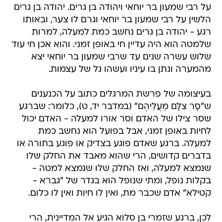
על רבי שמעון בר יוחאי ויהודה בן גרים. יהודה בן גרים
הלשין על רבי שמעון בר יוחאי וגרם לו צער, ובאותו
רגע - יהודה בן גרים נחשב כמת למעלה, למרות
שלמטה הוא היה עדיין חי באופן זמני. והוא אכן חי עוד
שלוש עשרה שנים עד שרבי שמעון בר יוחאי יצא
מהמערה ונתן בו עיניו ועשהו גל של עצמות.
בעיצומה של פרשת המרגלים כתוב על הכנענים
ש"סָר צִלָּם מֵעֲלֵיהֶם" (במדבר יד, ט), כלומר: שברגע
שסר צילו של האדם וסר אורו למעלה - האדם יכול
לחיות באופן זמני, אבל בפועל הוא נחשב כמת
למעלה. ברגע שאדם פוגע בצדיק או פוגע בתורה או
בדברים קדושים, הרי שהוא מאבד את החלק שלו
שנמצא למעלה, ואז החלק שלו שנמצא למטה -
בקלות נופל, ומתי שנופל הוא בגדר של "גברא -
קטילא" אדם שכבר מת, ואין לו חיות ואין לו כלום.
לכן, ברגע שזמרי בן סלוא הגיע אל המדיינית, הרי