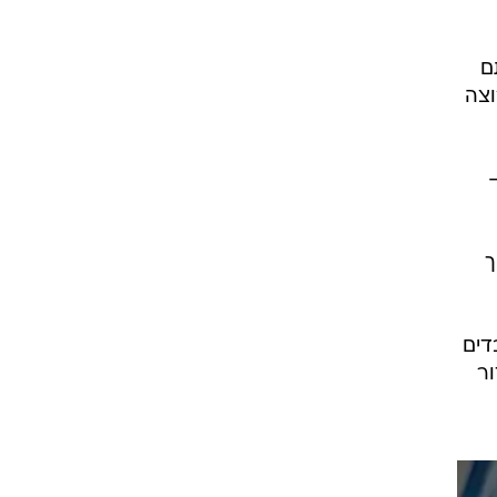
ם
וצה
ך
דים
ור