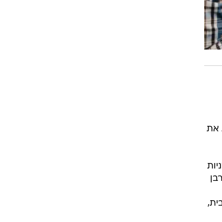
 את
יות
בן
ית,