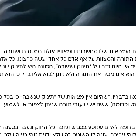
את המציאות שלו מחשבותיו ומאווייו אולם במסגרת שתורה
 התורה והמצוות על אף אדם כל אחד יעשה כרצונו, כל אד
 אין היום גדר של "תינוק שנשבה", הכוונה היא לתינוק שנו
וא אינו מכיר את התורה ולא ניתן לבוא אליו בדין כי הוא תי
ו בדבריו, "שהיום אין מציאות של "תינוק שנשבה" כי בכל 
ט וכדומה) ששם יש שיעורי תורה שניתן לצפות או לשמוע
, בדומה לאדם שנוסע בכביש ועובר על החוק ונעצר בטענה ל
הי עבירה, עונה לו השוטר: זה שלא ידעת זוהי בעיה שלך…".