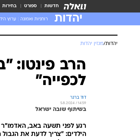
חדשות
ספורט
בחירות
יהדות
רוחניות ואמונה
ערוץ היד
יהדות
/
מגזין יהדות
הרב פינטו: "ב
לכפייה"
דוד ברגר
5.8.2024 / 14:59
בשיתוף שובה ישראל
רגע לפני תשעה באב, האדמו"ר רב
הילדים: "צריך לדעת את הגבול ה