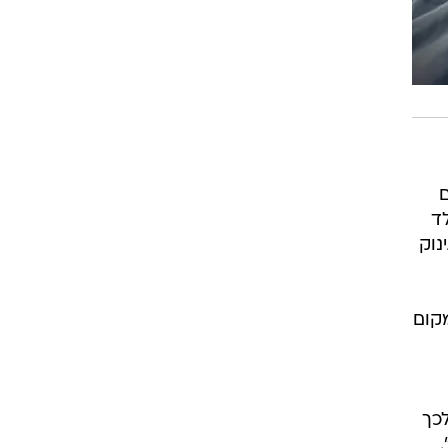
ם
לד
נוק
מקום
כך