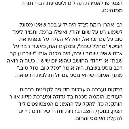
הצטרפו לאמירת תהילים ולשמיעת דברי תורה
ממנהיגם.
רבי אהרן רוקח זצ"ל היה ידוע בכך שאינו מסוגל
לשמוע רע על שום יהודי, ואפילו ברמז, ותמיד לימד
טוב על עם ישראל. הוא לא העלה על שפתיו את
הביטוי "מחלל שבת", ובמקום זאת, כאשר דיבר על
אדם שאינו שומר שבת, היה מכנה אותו "שוכח עיקר
שבת" או "יהודי החושב שהוא יום שישי". כשהיה רואה
רכב נוסע בשבת, היה אומר "מזל טוב, מזל טוב,"
מתוך אמונה שהוא נוסע עם יולדת לבית הרפואה.
במקום נערכה היערכות מקיפה לקליטת רבבות
העולים: הוקמה סככת בד גדולה ומערכת מיזוג אוויר
הותקנה כדי להקל על ההמונים המצטופפים ליד
הציון. בנוסף, הוצבו ברזיות וחדרי שירותים ניידים
להקלת העומס והחום.