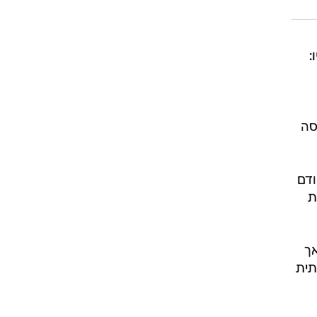
:
סה
ודם
ת
ך
תית