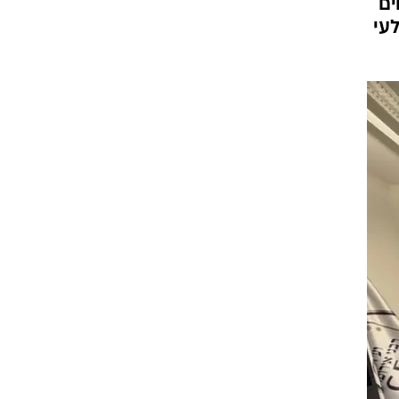
ים
עי