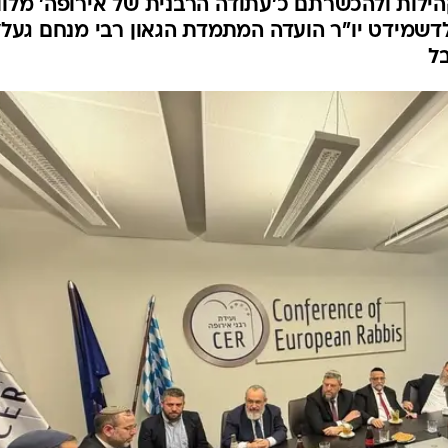
ילות ולהכשרתם כ'עתודה הרבנית של אירופה' מלוו
ולדשמידט יו"ר הועדה המתמדת הגאון רבי מנחם געלל
בל