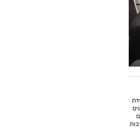
דת
ים
ם
בות