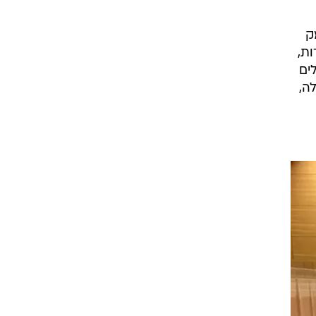
ק
ת,
ים
ה,