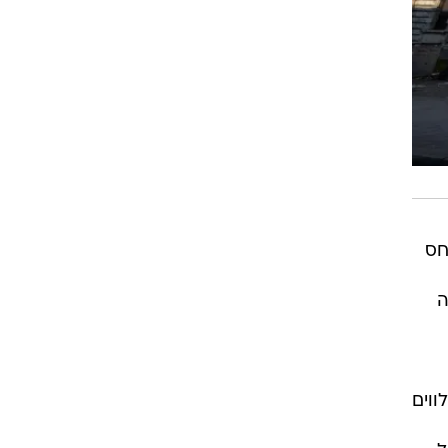
חס
ה
ווים