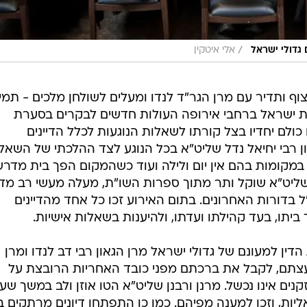
/
 גדולי ישראל
אלי איטקין
צוף ותדיר עם מרן הגר"ד לנדו ומעלים לשולחן מלכים - תמי
 ישראל ברחבי אירופה העולות חדשים לבקרים בסערת
ם יחדיו בצל קורתו לשאלות הנוגעות לכלל הדיינים
ון רבי יחיאל נדל שליט"א בכל הנוגע לצד ההלכתי של השאל
 במקומות בהם אין יום ולילה ועוד כשהמקום הפך בית מדר
 שליט"א שוקל ותר מתוך ספרות השו"ת, מעלה מעשי רב מד
ל בדורות האחרונים. בתום האירוע זכו כל אחד מהדיינים
ביתו, בעד קהילתו ועדתו, ולהיענות בשאלות אישיות.
דין למעונם של גדולי ישראל מרן הגאון רבי דב לנדו ומרן
עצתם, לקבל את ברכתם מפני כובד האחריות הרובצת על
ים אינו נכשל. מרנן ורבנן שליט"א הטו אוזן ולב במשך שע
יות, וזכו למענה מפיהם. כמו כן התפתחו דיונים מרתקים בי