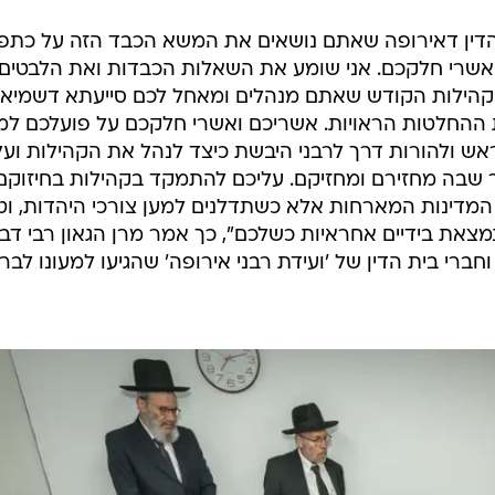
 הדין דאירופה שאתם נושאים את המשא הכבד הזה על כתפ
אשרי חלקכם. אני שומע את השאלות הכבדות ואת הלבטים
קהילות הקודש שאתם מנהלים ומאחל לכם סייעתא דשמיא
ההחלטות הראויות. אשריכם ואשרי חלקכם על פועלכם למ
ראש ולהורות דרך לרבני היבשת כיצד לנהל את הקהילות ועל
 שבה מחזירם ומחזיקם. עליכם להתמקד בקהילות בחיזוקם
המדינות המארחות אלא כשתדלנים למען צורכי היהדות, וט
צאת בידיים אחראיות כשלכם", כך אמר מרן הגאון רבי דב
חברי בית הדין של 'ועידת רבני אירופה' שהגיעו למעונו לבר