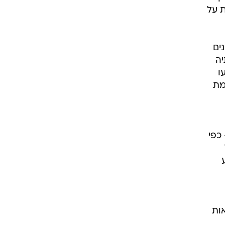
ת על
ים
יה
ו
מת
כפי
אות