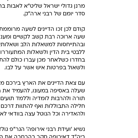
מרנן גדולי ישראל שליט"א לאבות בת
סדר יומם של רבני ארה"ק.
קודם לכן זכו הדיינים לשעה מרוממת
שעה ארוכה רבת קשב לקשיים ומענה ל
ובהתייחסות למשאלות הלב ושאלותיו ה
ללבטי בית הדין ולשאלות המתעוררו
בחדרו כשלאחר מכן עברו כולם להתבר
ולשאול בפרטות איש אשר על לבו.
עם צאת הדיינים את הארץ בירכם מר
שעלה באסיפה במעונו, להעמיד את ה
תורה ולהרבות לומדיה וללמד תועים 
חלילה התבוללות ואף להתוות דרכם ש
ולהאדירה וכל הנוטל עצה בוודאי לא 
נשיא 'ועידת רבני אירופה' הגר"פ גו
ביה"ד דאירופה סקר בהרחבה את הא