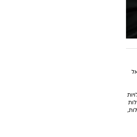
אל
יות
לות
ות,