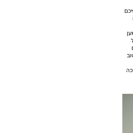
יכם
ען
וב
כה