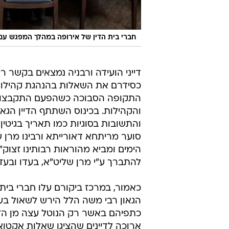
חברי בית הדין של אירופה במהלך המפגש עם
דייני הועידה ורבניה נמצאים בקשר ר
כסידרם את השאלות בהנהגת קהילות
התקופה הסבוכה כשהפעם התקבצו כול
והקהילות. בכינוס השתתף הדיין הגא
והתשובות בסוגיות כמו תאריך בגיטין
סוער מריתחא דאורייתא ורבינו מרן
הימים ומביא מהוראות רבותינו זצוק"
להתברך ע"י מרן שליט"א, בעדו ובעד 
כאמור, במרכז ביקורם עלו חברי בית ה
הגאון רבי משה הלל הירש לשאול ב
כתפיהם באשר רק הנוטל עצה מן הזקנ
ארוכה לדיינים שהציגו שאלות אקטואל