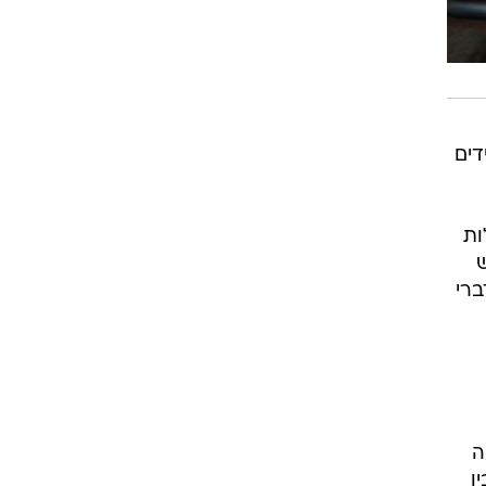
דים
ות
ש
ברי
ה
ן