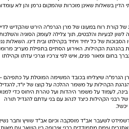
י הדין בשאלות שאינן מוכרות שהמקום גרמן והן לא עומדו
 של קורת רוח במעונו של מרן הגרמ"ה הירש שהקדיש לדיינ
שון לבעיות והלבטים, תוך צלילה לעומק הסוגיה והשלכות
סבוכות של כל יחיד ויחיד בקהילתו ובית דינו. השאלות נגע
ת בהנהגת הקהילות. האירוע הסתיים בתפילת מעריב מרומ
ך בחום ומאור פנים, איש לפי צרכיו וצרכי עדתו וקהילתו
ן הגרמ"ה שיצליחו בכובד המשימה המוטלת על כתפיהם - 
נהגת הקהילות על משמר ההלכה על קוצו של יו"ד, להגדיל
בינה, לעמוד על משמר היהדות ועל טהרת היחוס כדי למנוע
ל רבני הקהילות כיצד לנהוג עם בני עדתם להגדיל תורה
יכשל.
לדשמידט לשעבר אב"ד מוסקבה וכיום אב"ד שוויץ וחבר נשי
תגרים עימם מתמודדים רבני אירופה בין השאר עם מאות