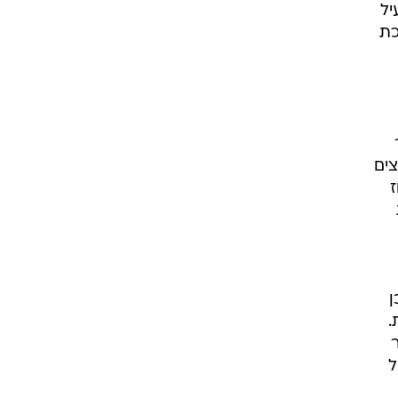
יל
כת
צים
ז
ן
.
ל