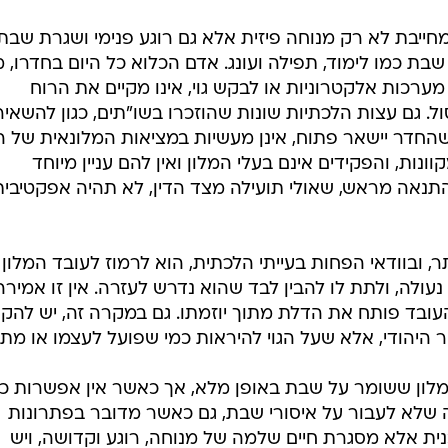
ייבת לא רק מנוחה פיזית אלא גם רוגע פנימי ושגרת שבת
שבת כמו לימוד, תפילה ועונג. אדם הכלוא כל היום בחדרו, מ
מערכות אלקטרוניות או לבקש גוי, אינו מקיים את הרוח
. גם עצות הלכתיות שונות שהוזכרו בשו"תים, כגון להשאיר
החדר יישאר פתוח, אינן מעשיות במציאות המלונאית של הי
ות, והפקידים אינם בעלי המלון ואין להם עניין מיוחד
תנאה מראש, שאולי תועילה מצד הדין, לא תהיה אפקטיבית
 ובוודאי הפחות בעייתי הלכתית, הוא לרמוז לעובד המלון
נעולה, ולתת לו להבין לבד שהוא נדרש לעזרה. אין זו אמירה
עובד פותח את הדלת מתוך יוזמתו. גם במקרה זה, יש להקפ
יהודי, אלא שעל הגוי להיראות כמי שפועל לעצמו או מתו
מלון ששומר על שבת באופן מלא, אך כאשר אין אפשרות כזו
ה שלא לעבור על איסורי שבת, גם כאשר מדובר בפתרונות
ית אלא מסגרת חיים שלמה של מנוחה, רוגע וקדושה, ויש