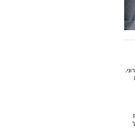
ני.
ך