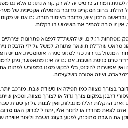
לכתית חמורה. כרטיס זה לא רק קורא נתונים אלא גם מפע
ול הדלת. ברוב המקרים מדובר בהפעלה אקטיבית של מער
ובראשם החזון איש, מדובר באיסור תורה. גם אם יש מקום
אין זו סיבה להתיר את השימוש בו בקלות.
 מפתחות רגילים, יש להשתדל למצוא פתרונות יצירתיים
וג מראש שהדלת תישאר פתוחה, למשל על ידי הדבקת נייר
חור המנעול בניירות כדי למנוע סגירה אוטומטית. אם יש חפ
דר טרם כניסת השבת. אם גם זה אינו מתאפשר, ניתן לרמו
 ואין אפשרות להיכנס, בלי לבקש ממנו במפורש לפתוח את
ממלאכה, ואינה אסורה כשלעצמה.
ובר בצורך מצווה כמו תפילה או סעודת שבת, מורכב יותר.
ורי דרבנן במקום צורך גדול או לצורך מצווה, ומכאן שייתכ
 זאת, ההקלות הללו מוגבלות, ואין לבנות עליהן שגרת שבת
דם לצאת מחדרו או לחזור אליו, יתחיל לבדוק האם מדובר
וקן את השבת מתוכנה, לפגוע בעונג השבת וליצור אווירה ש