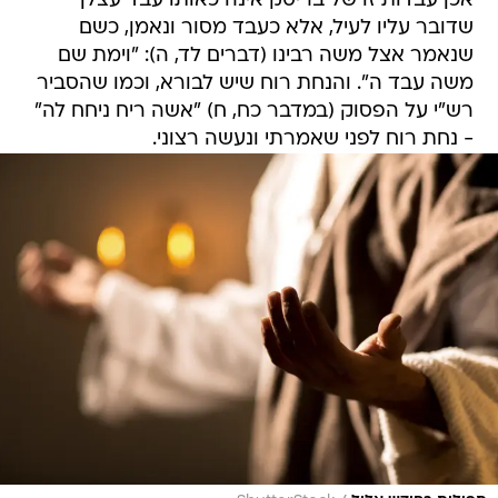
אכן עבדות זו של בריסק אינה כאותו עבד עצלן
שדובר עליו לעיל, אלא כעבד מסור ונאמן, כשם
שנאמר אצל משה רבינו (דברים לד, ה): "וימת שם
משה עבד ה". והנחת רוח שיש לבורא, וכמו שהסביר
רש"י על הפסוק (במדבר כח, ח) "אשה ריח ניחח לה"
- נחת רוח לפני שאמרתי ונעשה רצוני.