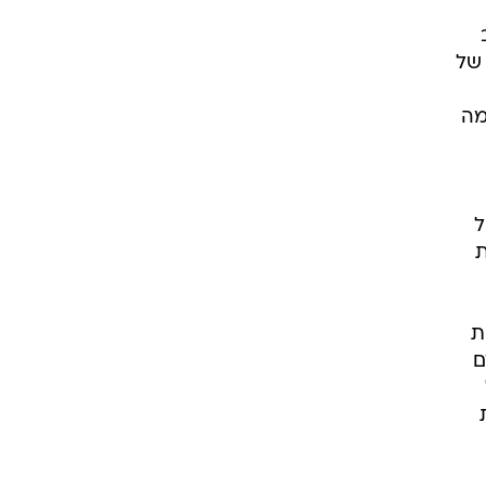
 של
מה
ל
ת
ת
ם