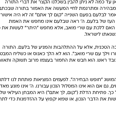
 עד כמה לא ניתן להבין בשכלנו הקצר את דברי התורה
בהירה ומתרגמת לחיי המעשה את האמור בתורה שבכתב
אמר לבלעם בפעם השנייה "קום לך אתם" זה לא היה אישור
י העז של בלעם. ה' ראה שבלעם אינו מחפש את האמת
האם ללכת עם שרי מואב, אלא מחפש "היתר" לעשות את 
שנאתו לישראל.
ה הטכנית, אלא על ההתלהבות והמניע של בלעם. התורה
רו וילך עם שרי מואב". הוא לא הלך כאנוס או כשליח המבט
ובד ראש. הוא חבש את החמור בעצמו מרוב תשוקה ותאוו
המושג "חופש הבחירה". לפעמים המציאות פותחת לנו דלתו
גם אם הוא אינו המסלול הנכון עבורנו. ה' אינו מונע מאד
ך. פתיחת הדלת ("קום, לך אתם") היא המבחן העילאי של
ת את הדבר הנכון, או שמא יקפוץ על ההזדמנות כדי לתת