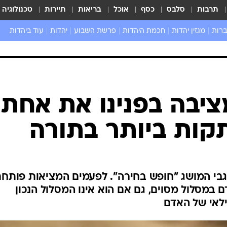
תרבות
סלבס
כסף
אוכל
בריאות
תיירות
טכנולוגיה
ברות
מגזין יהדות
חכמת היהדות
פרשת השבוע
יהדות
עוד ביהדות
שאל את הרב
יבה בפנינו את אחת
קות ביותר בתורה
גבי המושג "חופש בחירה". לפעמים המציאות פותח
 במסלול מסוים, גם אם הוא אינו המסלול הנכון
ילאי של האדם