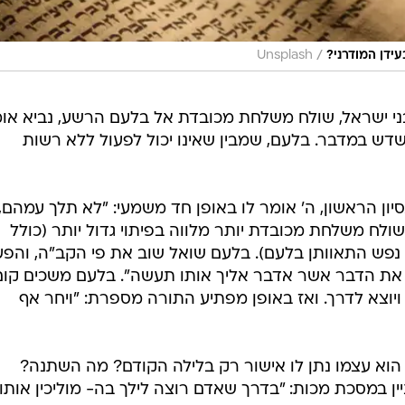
/
ידן המודרני?
Unsplash
י ישראל, שולח משלחת מכובדת אל בלעם הרשע, נביא או
 במדבר. בלעם, שמבין שאינו יכול לפעול ללא רשות
ון הראשון, ה' אומר לו באופן חד משמעי: "לא תלך עמהם,
ולח משלחת מכובדת יותר מלווה בפיתוי גדול יותר (כולל
 נפש התאוותן בלעם). בלעם שואל שוב את פי הקב"ה, והפ
את הדבר אשר אדבר אליך אותו תעשה". בלעם משכים קום
וצא לדרך. ואז באופן מפתיע התורה מספרת: "ויחר אף
וא עצמו נתן לו אישור רק בלילה הקודם? מה השתנה?
ן במסכת מכות: "בדרך שאדם רוצה לילך בה- מוליכין אותו"