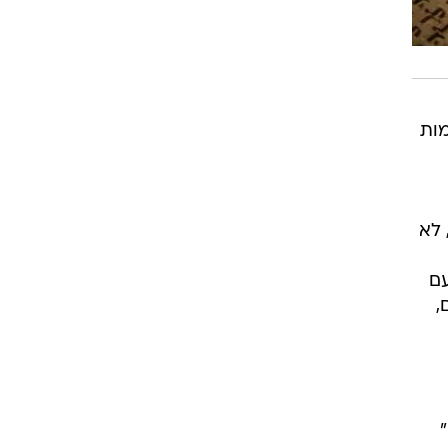
מות
 לא
עם
,