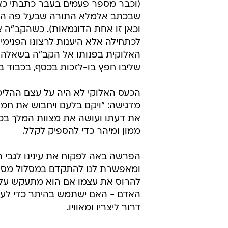
(וכבר מספר פעמים בעבר כתבתי כאן
שבכתב אלמלא התורה שבעל פה המ
וכאן זו אחת הדוגמאות). כשהקב"ה 
לכתחילה אלא היענות לרצונו הפנימ
האלוקית בפנותו אל הקב"ה בשאלה 
שליבו חפץ בו-לזכות בכסף, בכבוד ב
הכעס האלוקי לא היה על עצם ההליכ
מדגישה: "ויקם בלעם ויחבוש את חמו
את דעתו ועושה את מצוות המלך בכ
ממון ומיהר כדי להספיק לקלל.
הפרשה באה לפקוח את עינינו לגבי 
ומאפשרת לנו להתקדם במסלול מסוים, 
להרוס את עצמו אם הוא מתעקש על כ
האדם - האם ישתמש בהיתר כדי לעשו
דרור ליצריו ומאוויו.