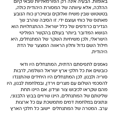
באומות. הבעיה אינה רק הפורמאליות שבאי קיום
ההלכה, אלא עיוותה של המסורת היהודית כולה,
בטשטוש שבין משיח ואלוקים ובשיכרון כוח הנובע
מאתוס של כוחי ועוצם ידי. זו הסיבה שהרב שך
הגדירם כרודפים של כלל ישראל. ההתנחלויות הוא
הנושא המדובר ביותר בעולם בהקשר הפוליטי
הישראלי, ולכן משיחיות השקר של המתנחלים, היא
חילול השם גדול וחלון הראווה המצער של הדת
היהודית.
נאמנים לתפיסתם הדתית, המתנחלים היו ודאי
כובשים את כל חלקי ארץ ישראל השלמה, לרבות
סוריה ולבנון. לכן המתנחלים היו היחידים שהתנגדו
להסכמי השלום עם מצרים וירדן, ובמלחמת לבנון, היו
מהם שקראו לכיבוש צור וצידון. אם היינו תחת
שליטתם של המתנחלים, היינו שרויים בבוץ הלבנוני,
ונתונים במלחמת דמים מתמשכת עם כל ארצות
ערב. המטרה של המתנחלים  יישוב כל חלקי הארץ