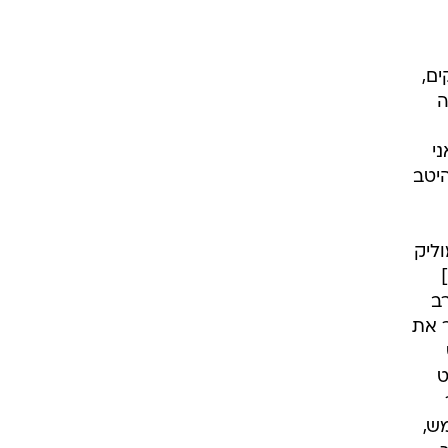
ים,
ה
י
היטב
ליק
ב
 את
ט
ש,