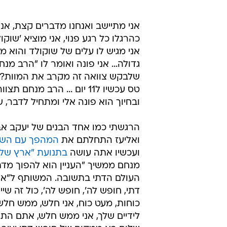
אני מתיישב ואנחנו מדברים קצת, אני
כהרגלו כל רגע פנוי, אני מוציא 'שו
אני מגיש לו עלים של שוקולד והוא 
גדולה... אני פונה ואומר לו "הרב מ
שלבקש צוואה זה מקרב את המוות? אולי
טס עכשיו ל11 יום ... הרב 
ובחיוך הוא פונה אלי ומתחיל לדבר, 
הרגשתי כמו אחד הבנים של יעקב אבי
ואליעז התחלתם את
המהפך עם השיר
ועכשיו אתה עושה
בתנועת "ארץ שלו
מנחם ממשיך "העניין הוא להפוך מד
העולם הדתי בתשובה. המשותף ל"ארץ
דתי, חופש לה', חופש לה', כול זה שי
כוחות, מעט כוח, אני חלש, ממש חלש
לידיים שלך, אני ממש חלש, אתם ה