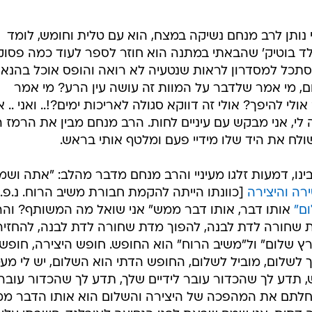
 נותן לרב מנחם נשיקה במצח, הוא עם טלית וחומש, לומד
קולד בוטיק' שהבאתי במתנה הוא חוזר לספר לעוד כמה פסוק
מסתכל למסדרון לראות שנטעיה לא רואה והופס אוכל בהנא
נחם, מי אמר שלדבר על המוות זה עושה עין הרע? מי אמר
 להיפך? אולי זה דווקא סגולה לאריכות ימים?!.. ואני .. אנ
מנחם תצווה לי, אני מבקש עם עיניים לחות. הרב מנחם מבין את הרמז 
שולח את היד שלו מידיי פעם ומלטף אותי בראש.
נו, דמעות זלגו מעיניי והרב מנחם מדבר מהלב: "אתה ושמו
ה והיצירה
[כוונתו הייתה להקמת חבורת משיב הרוח. נ.פ.]
ם"
אותו דבר, אותו דבר ממש" אני שואל מה המשותף? והר
ת שחורה לדת לבנה, להפוך מדת שחורה לדת לבנה, להחזיר
 שלום" ול"משיב הרוח" הוא החופש. חופש היצירה, חופש
יך לשלום, מוביל לשלום, החופש הדתי הוא השלום, יש לי מע
, תדע לך שהכדור עובר לידיים שלך, תדע לך שהכדור עובר
תחלתם את המהפכה של היצירה והשלום הוא אותו הדבר ממ