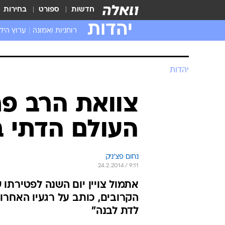
חדשות
ספורט
בחירות
יהדות
רוחניות ואמונה
ערוץ היד
יהדות
צוואת הרב פר
העולם הדתי 
נחום פצ'ניק
24.2.2014 / 9:11
אתמול צויין יום השנה לפטירתו 
הקרובים, כותב על רגעיו האחרו
לדת לבנה"