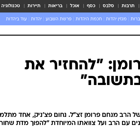
תרבות
סלבס
כסף
אוכל
בריאות
תיירות
טכנולוגיה
ברות
מגזין יהדות
חכמת היהדות
פרשת השבוע
יהדות
עוד ביהדות
שאל את הרב
ומן: "להחזיר את
בתשובה"
של הרב מנחם פרומן זצ"ל. נחום פצ'ניק, אחד מתלמי
נים עם הרב ועל צוואתו המיוחדת "להפוך מדת שחור