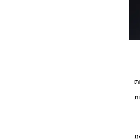
תו
ות
ו.