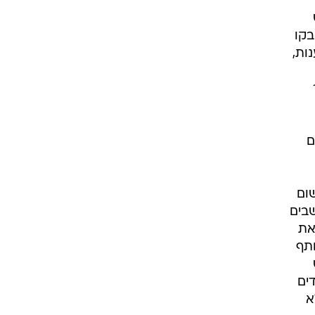
בקו
ות,
ם
ום
שבים
את
תף
ים
א