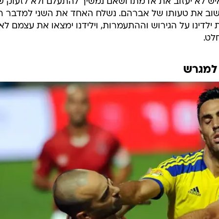
איש לא יעזוב את אדמתו ושאם נמשיך להתעלם ולא לזעוק ש
שוב את טעותו של אברהם. נשלח האחד את השני למדבר ר
ילדינו על הגירוש וההתעמרות, וילידנו ימצאו את עצמם לא
לט.
למגרש