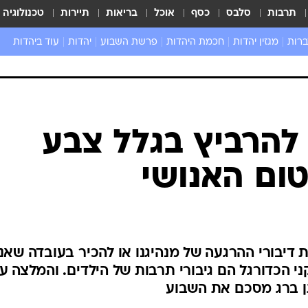
תרבות
סלבס
כסף
אוכל
בריאות
תיירות
טכנולוגיה
ברות
מגזין יהדות
חכמת היהדות
פרשת השבוע
יהדות
עוד ביהדות
שאל את הרב
 להרביץ בגלל צבע
ום האנושי
דיבורי ההרגעה של מנהיגנו או להכיר בעובדה שאנח
 הכדורגל הם גיבורי תרבות של הילדים. והמלצה ע
תן ברג מסכם את השבוע