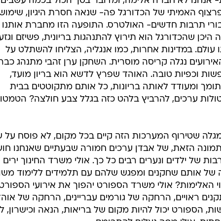
 אנחנו לא חברה אלימה, ומדובר בסך הכול בכמה עשבים
פרצוף האמיתי של הכדורגל פה- שנאה חסרת היגיון, שימוש
בורי תרבות חדשים- האולטרס. התופעה הזו מחברת אותנו 
יכן שהכדורגל הוא תירוץ להתנהגות בריונית, פשיזם וגזענ
עולם. במדינות אחרות, כמו אנגליה, הצליחו להשתלט על
אירועים נגלה קריסה מוסרית. השחקן ערן זהבי מתנהג כבר
שות וכפיות טובה. האוהד שפרץ לדשא הוא בריון מועד,
תומך ומעודד לאותה בריונות, כל אותם מתקוטטים בבית
ולות ערכים, להרביץ בלהט כזה בגלל צבע חולצה? הטמטו
מגלה שטירוף המערכות הזה קיים בכל מקום, לא פוסח על ש
התמונה הזאת, של אבדן ערכים חמורה שבעתיים שאנחנו חו
ות של ילדים ונערים רבים כל כך. אולי משרד החינוך ירים 
כה של אותם שחקנים ומפגש שלהם עם תלמידים ללימוד משו
נוי האלימות? אולי משרד הספורט יהפוך את אירועי הספורט
 ראויים, הרחקה של גורמים עבריינים, הרחקה של אוהד
ת, הספורט יכול להיות מקום של בריאות, הנאה וכישרון, ל