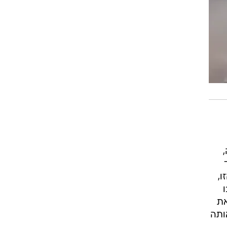
,
את
ותה