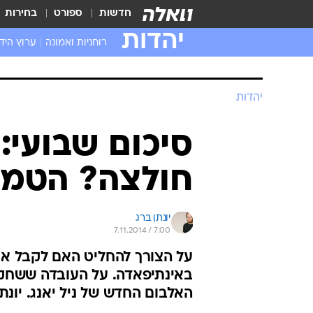
חדשות
ספורט
בחירות
יהדות
רוחניות ואמונה
ערוץ היד
יהדות
סיכום שבועי:
חולצה? הטמט
יונתן ברג
7.11.2014 / 7:00
על הצורך להחליט האם לקבל את 
באינתיפאדה. על העובדה ששחקני
האלבום החדש של ניל יאנג. יונ