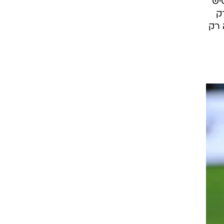
יש
ק
 רק