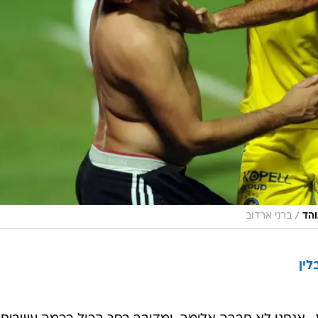
/
והד
ברני ארדוב
לין