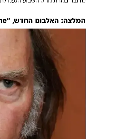
מדובר בגזרת גורל, השבוע הגענו לת
המלצה: האלבום החדש, "storytone" של ניל יאנג