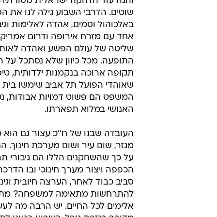
והנה עוד הדחקה ישראלית מסורתית-
שוטים. הדרבי השבוע גילה לנו את ה
באלכוהול וסמים, אהדה לאלימות וגי
אחד עם מזרח אירופה ודרום אמריקה ה
שליטה של עולם הפשע ואהדה לאותו 
התופעה. מכל כיוון שלא נסתכל על ה
תקופה ארוכה בנקמנות ילדותית, טיפ
שאוהדי הפועל תל אביב שימשו בית 
המשפט הם פשוט דמויות אבודות, נט
האנושי במלוא תפארתו.
העובדה שבנו של ח''כ עצור גם הוא 
מגזר, שום עיר ושום מערכת חינוך. 
על כך שהשחקנים הללו הם גיבורי תרב
הכפפה ויצור מערך חינוכי ובו הדר
סביב כבוד לאחר, הערצה חיובית וגי
להתרחשות מתאימה למשפחה? מתקנים
אלימים לכל החיים. יש הרבה מה לעשו