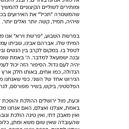
אלימות, אנחנו בוחרים, רובנו, להמ
ומותירים לשוליים הקיצוניים להמשיך 
שהמשטרה "תכיל" את האירועים בכדי
שיהיה, תמיד, קשה יותר ואלים יותר.
בפרשת השבוע, "פרשת וירא" אנו מוצ
המיתי שלו. אברהם אבינו, שביתו עמ
לטפל בו. במקום לקרב בין הנשים וב
ובנה ישמעאל למדבר. ה' באמת שומע
יהיה לעם גדול. הסיפור הזה יכול לע
הגדולה, כמו אחים, באותו חלק ארץ 
הגירוש אחד של השני. כפי שאנחנו 
הפלסטיני, ביקש, בשיר מפורסם, לגרש
וכעת, מול ירושלים ההולכת והופכת ל
באמת, אצלנו ואצלם, האם אנחנו מקב
ואין מאבק דתי, ואין טינה הולכת וג
שהעובדה שאין שום משא ומתן, כלומר ש