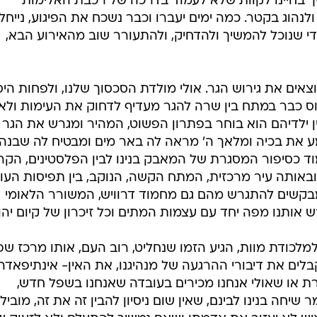
שיך בחיינו לקוות שלא לעמוד בדרכה של רכבת האלימות
ולנהוג בקטר. כמה ימים יעברו וכבר נשכח את הפיגוע, נייחל
 שנוכל להמשיך ולהדחיק, ולהתעורר שוב מהאירוע הבא,
אים את גירוש הגר. אולי מולדת הסכסוך שלנו, ולפחות היס
וס כבר במתח בין שרה להגר מעדיף לדחוק את העימות ולא
ין ילדיהם הוא בוחר בפתרון הפשוט, המהיר ומגרש את הגר
 את בכיה ומלאך ה' מראה לה באר מים ומבטיח לה שבנה
מוד כסיפור המסגרת של המאבק בנינו לבין הפלסטינים, הק
ובאותה עיר מרכזית, המתח הקשה, הנוקב, בין תפיסות העול
מבקשים להתגרש מהם גם מחמוד דרוויש, המשורר הלאומי
 אותנו מפה יחד עם עצמות המתים וכל זיכרון של קיום יהוד
מלכודת מוות, הגיע הזמו שנחליט, רוב העם, אותו מרכז שפו
לים את דיבורי ההרגעה של מנהיגנו, את האין- אינתיפאדה,
וברת או שאולי אנחנו מכירים בעובדה שאנחנו בשפל חדש,
יחה בנינו לבינם, שאין שום ניסיון להבין זה את זה, מוביל