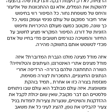
הרצויות, לא רק היענות רבקה והנדיבות שלה בהצעה
להשקות את הגמלים, אלא גם ההתכוונות של אליעזר
והיחס של משפחת נחור. כל הסיפור רווי בחיפוש
אחר חיבור ממקום של עולם פנימי ועומק נפשי, כל
כך שונה, מקוטב כמעט מעולם ההיכרויות וחיפוש
הזוגיות של דורנו. הסיפור המקראי מציע לחשוב על
החיזור והמשיכה כגורמים חשובים מדי בחייו של אדם
מכדי לטשטש אותם בתשוקה מהירה.
איזה מודל מציגה מולנו הגברת המדוברת? איזה
מודל מציגים אתרי האינטרנט, העיתונים והטלוויזיה?
השורה התחתונה שלהם ברורה- הרדיפה אחרי
הנתונים החיצוניים, התמכרות לצורה מסוימת,
מוגזמת בצורה כזו או אחרת , תמיד בוהקת
ומשופצת. איזה עולם מבולבל הוא עולם שבו ניתוחים
פלסטיים הם דבר מקובל, שאין שום יכולת לקבל את
ההזדקנות והשינויים, שנערות צעירות לומדות בגיל
צעיר להבליט את גופן, להציג לעיני כל את משאב