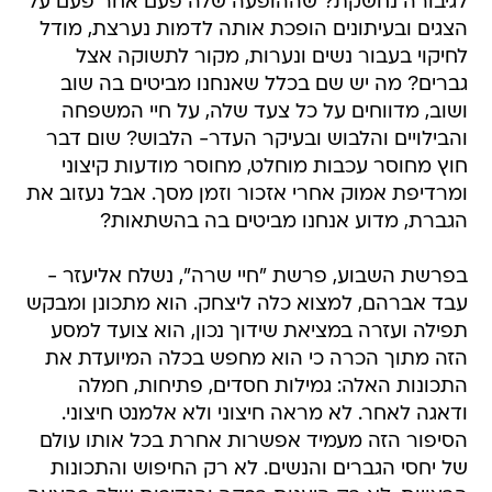
לגיבורה נחשקת? שההופעה שלה פעם אחר פעם על
הצגים ובעיתונים הופכת אותה לדמות נערצת, מודל
לחיקוי בעבור נשים ונערות, מקור לתשוקה אצל
גברים? מה יש שם בכלל שאנחנו מביטים בה שוב
ושוב, מדווחים על כל צעד שלה, על חיי המשפחה
והבילויים והלבוש ובעיקר העדר- הלבוש? שום דבר
חוץ מחוסר עכבות מוחלט, מחוסר מודעות קיצוני
ומרדיפת אמוק אחרי אזכור וזמן מסך. אבל נעזוב את
הגברת, מדוע אנחנו מביטים בה בהשתאות?
בפרשת השבוע, פרשת "חיי שרה", נשלח אליעזר -
עבד אברהם, למצוא כלה ליצחק. הוא מתכונן ומבקש
תפילה ועזרה במציאת שידוך נכון, הוא צועד למסע
הזה מתוך הכרה כי הוא מחפש בכלה המיועדת את
התכונות האלה: גמילות חסדים, פתיחות, חמלה
ודאגה לאחר. לא מראה חיצוני ולא אלמנט חיצוני.
הסיפור הזה מעמיד אפשרות אחרת בכל אותו עולם
של יחסי הגברים והנשים. לא רק החיפוש והתכונות