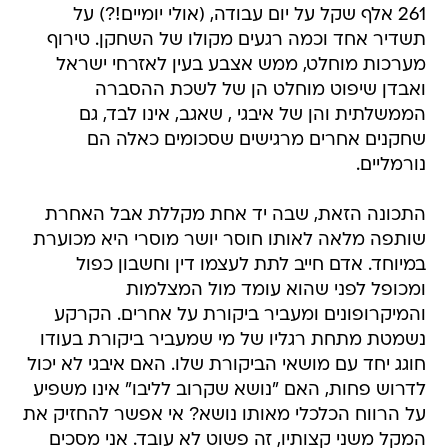
261 אלף שקל על יום עבודה, (אולי יומיים!?) על
תשדיר אחד וכמה רגעים מקולו של השחקן. טירוף
מערכות מוחלט, ממש אצבע בעין לאזרחי ישראל
ואבדן שיפוט מוחלט הן של לשכת ההסברה
הממשלתית והן של איבגי , שאגב, אינו לבד, גם
שחקנים אחרים מרגישים שסכומים כאלה הם
נורמליים.
התכונה הזאת, שבה יד אחת מקללת אבל האחרת
שותפה מלאה לאותו חוסר יושר מוסרי היא מכוערת
במיוחד. אדם חייב לתת לעצמו דין וחשבון כפול
ומכופל לפני שהוא עומד מול המצלמות
והמיקרופונים ומעביר ביקורת על אחרים. הקרקע
נשמטת מתחת רגליו של מי שמעביר ביקורת בעודו
חוגג יחד עם מושאי הביקורת שלו. האם איבגי לא יכול
לדרוש פחות, האם "נושא שקרוב לליבו" אינו משפיע
על הרווח הכלכלי מאותו נושא? אי אפשר להחזיק את
המקל משני קצותיו, זה פשוט לא עובד. אני מסכים