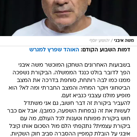
/
משה איבגי
יהושע יוסף
דמות השבוע הקודם:
האוהד שפרץ למגרש
בשבועות האחרונים השחקן המוכשר משה איבגי
הפך לדובר בולט כנגד הממשלה. הביקורת נשפכה
ממנו כמו לבה רותחת, סוחפת בדרכה את המצב
הביטחוני ויוקר המחיה והמצב החברתי ומה לא? הוא
מופיע מולנו עצבני כנביא זעם.
להעביר ביקורת זה דבר חשוב, גם אני משתדל
לעשות את זה (בפחות השפעה, כמובן). אבל אם כבר
חוש ביקורת מפותח וטענות לכל העולם, מה עם
ביקורת עצמית? נתקפתי הלם מול הסכום אותו קיבל
איבגי על הובלת קמפיין ההסברה סביב חוק השקיות.