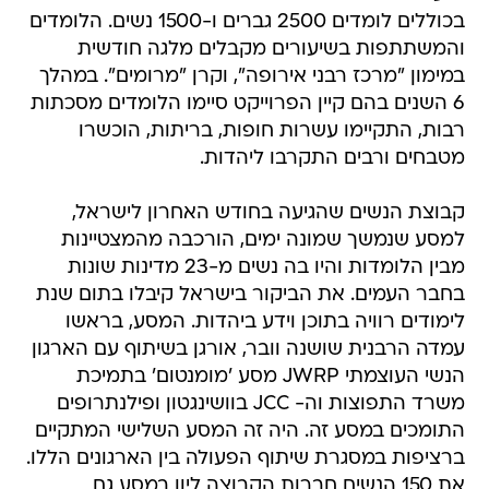
בכוללים לומדים 2500 גברים ו-1500 נשים. הלומדים
והמשתתפות בשיעורים מקבלים מלגה חודשית
במימון "מרכז רבני אירופה", וקרן "מרומים". במהלך
6 השנים בהם קיין הפרוייקט סיימו הלומדים מסכתות
רבות, התקיימו עשרות חופות, בריתות, הוכשרו
מטבחים ורבים התקרבו ליהדות.
קבוצת הנשים שהגיעה בחודש האחרון לישראל,
למסע שנמשך שמונה ימים, הורכבה מהמצטיינות
מבין הלומדות והיו בה נשים מ-23 מדינות שונות
בחבר העמים. את הביקור בישראל קיבלו בתום שנת
לימודים רוויה בתוכן וידע ביהדות. המסע, בראשו
עמדה הרבנית שושנה וובר, אורגן בשיתוף עם הארגון
הנשי העוצמתי JWRP מסע 'מומנטום' בתמיכת
משרד התפוצות וה- JCC בוושינגטון ופילנתרופים
התומכים במסע זה. היה זה המסע השלישי המתקיים
ברציפות במסגרת שיתוף הפעולה בין הארגונים הללו.
את 150 הנשים חברות הקבוצה ליוו במסע גם