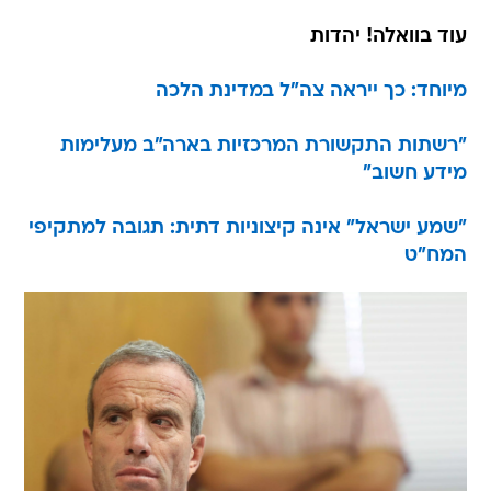
עוד בוואלה! יהדות
מיוחד: כך ייראה צה"ל במדינת הלכה
"רשתות התקשורת המרכזיות בארה"ב מעלימות
מידע חשוב"
"שמע ישראל" אינה קיצוניות דתית: תגובה למתקיפי
המח"ט