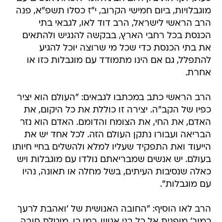
מוגבלויות, ביום חמישי הקרוב, י"ז כסלו תשפ"א, פנה
הרב הראשי לישראל, הרב דוד לאו, לגבאי בתי
הכנסת בכל רחבי הארץ, בבקשה להנגיש ולהתאים
את בתי הכנסת כדי שכל מי שרוצה יוכל להגיע
להתפלל, גם אם הינו מתמודד עם מוגבלות כזו או
אחרת.
הרב הראשי כתב במכתבו לגבאים: "העולם הוא יציר
כפיו של הקב"ה. יצירה זו כוללת את כל היקום, את
האדם, את החי, את הצומח והדומם. האדם הוא נזר
הבריאה ועבורו נתקן העולם הזה. לכל אחד יש את
הייעוד ואת התפקיד שעליו למלא ולהשלים בחיי חיותו
בעולם. יש אנשים שמבריאתם נולדו עם מוגבלות ויש
כאלה שנסיבות העיתים, בשל מחלה או תאונה, נהיו
עם מוגבלות".
הרב לאו הוסיף: "החובה האנושית של 'ואהבת לרעך
כמוך' מופנית אל כל בני אנוש. כמו כן, מוטלת חובה