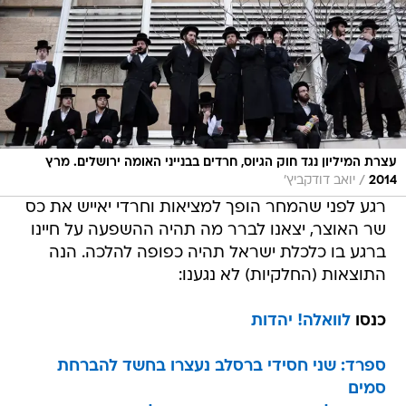
עצרת המיליון נגד חוק הגיוס, חרדים בבנייני האומה ירושלים. מרץ
/
2014
יואב דודקביץ'
רגע לפני שהמחר הופך למציאות וחרדי יאייש את כס
שר האוצר, יצאנו לברר מה תהיה ההשפעה על חיינו
ברגע בו כלכלת ישראל תהיה כפופה להלכה. הנה
התוצאות (החלקיות) לא נגענו:
כנסו
לוואלה! יהדות
ספרד: שני חסידי ברסלב נעצרו בחשד להברחת
סמים