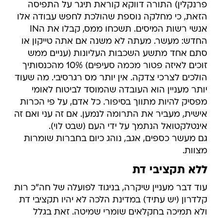
פרנקלין) התורה דווקא קוראת תיגר על התפיסה
הזאת, כי מחלקה נוספת שהולכת לחפש עבודה אלו
אנשי רשות המיסים. תשכחו ממס, קבלו את הIN
החדש: מעשר. מעתה לא משנה אם אתה טייקון או
סתם אחד מתשע השכבות העליונות (עניים ממש
זוכים לאיזה פטור מכמה סעיפים) 10% מהכנסותיך
הולכים לצרכי צדקה. אין יותר מס רגרסיבי. מה שעוד
יותר מעניין הוא העובדה שהמוסד לביטוח לאומי
מפסיק להיות מתווך בסיפור. כל אדם, על פי הכרות
אישית, מעביר את התרומה לנמען. אם זה עני ואם זה
אינטלקטואל הנתמך על ידי העם (שבט לוי).
גם מעשר כספים, אגב, נוהג כיום בחברות שומרות
מצוות.
ללא תקציבי דת
עוד דבר מעניין שיקרה, בניגוד לפועלה של חה"כ רות
קלדרון (יש עתיד) במדינת הלכה לא יהיו תקציבי דת
ולא תמיכה בחקלאים שומרי שמיטה. זאת בגלל